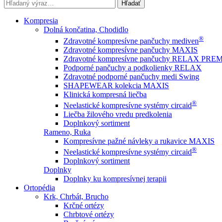
Hľadať
Kompresia
Dolná končatina, Chodidlo
®
Zdravotné kompresívne pančuchy mediven
Zdravotné kompresívne pančuchy MAXIS
Zdravotné kompresívne pančuchy RELAX PR
Podporné pančuchy a podkolienky RELAX
Zdravotné podporné pančuchy medi Swing
SHAPEWEAR kolekcia MAXIS
Klinická kompresná liečba
®
Neelastické kompresívne systémy circaid
Liečba žilového vredu predkolenia
Doplnkový sortiment
Rameno, Ruka
Kompresívne pažné návleky a rukavice MAXIS
®
Neelastické kompresívne systémy circaid
Doplnkový sortiment
Doplnky
Doplnky ku kompresívnej terapii
Ortopédia
Krk, Chrbát, Brucho
Krčné ortézy
Chrbtové ortézy