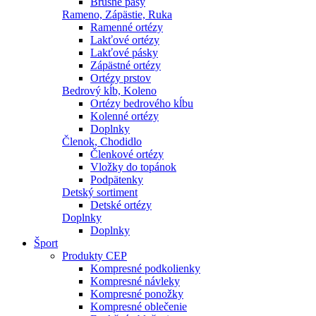
Brušné pásy
Rameno, Zápästie, Ruka
Ramenné ortézy
Lakťové ortézy
Lakťové pásky
Zápästné ortézy
Ortézy prstov
Bedrový kĺb, Koleno
Ortézy bedrového kĺbu
Kolenné ortézy
Doplnky
Členok, Chodidlo
Členkové ortézy
Vložky do topánok
Podpätenky
Detský sortiment
Detské ortézy
Doplnky
Doplnky
Šport
Produkty CEP
Kompresné podkolienky
Kompresné návleky
Kompresné ponožky
Kompresné oblečenie