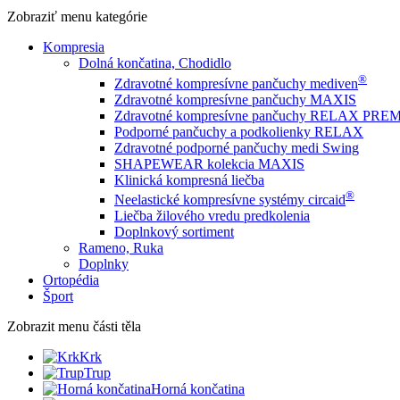
Zobraziť menu
kategórie
Kompresia
Dolná končatina, Chodidlo
®
Zdravotné kompresívne pančuchy mediven
Zdravotné kompresívne pančuchy MAXIS
Zdravotné kompresívne pančuchy RELAX PR
Podporné pančuchy a podkolienky RELAX
Zdravotné podporné pančuchy medi Swing
SHAPEWEAR kolekcia MAXIS
Klinická kompresná liečba
®
Neelastické kompresívne systémy circaid
Liečba žilového vredu predkolenia
Doplnkový sortiment
Rameno, Ruka
Doplnky
Ortopédia
Šport
Zobrazit menu
části těla
Krk
Trup
Horná končatina