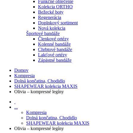
Funkčné oblečenie
Kolekcia ORTHO
Bežecké boty
Regenerácia
Doplnkový sortiment
Nová kolekcia
Športové bandáže
Členkové ortézy
Kolenné bandáže
Chrbtové bandáže
Lakťové ortézy
Zápästné bandáže
Domov
Kompresia
Dolná končatina, Chodidlo
SHAPEWEAR kolekcia MAXIS
Olivia – kompresné legíny
...
Kompresia
Dolná končatina, Chodidlo
SHAPEWEAR kolekcia MAXIS
Olivia – kompresné legíny