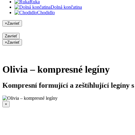
Ruka
Dolná končatina
Chodidlo
×
Zavrieť
Zavrieť
×
Zavrieť
Olivia – kompresné legíny
Kompresní formující a zeštíhlující legíny 
×