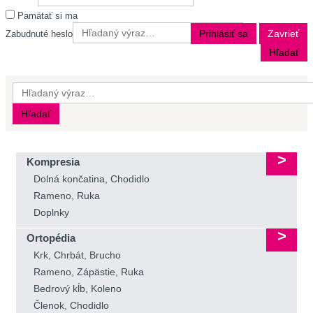
Pamätať si ma
Prihlásiť sa
Zavrieť
Zabudnuté heslo
Hľadať
Hľadať
Kompresia
Dolná končatina, Chodidlo
Rameno, Ruka
Doplnky
Ortopédia
Krk, Chrbát, Brucho
Rameno, Zápästie, Ruka
Bedrový kĺb, Koleno
Členok, Chodidlo