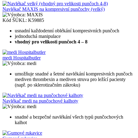
Navlékač MAXIS na kompresivní punčochy (velký)
MAXIS
Kód ŠÚKL:
K59885
usnadní každodenní oblékání kompresivních punčoch
jednoduchá manipulace
vhodný pro velikosti punčoch 4 – 8
medi Hospitalbutler
medi
umožňuje snadné a šetrné navlékání kompresivních punčoch
mediven thrombexin a mediven struva pro ležící pacienty
(např. po sklerotizačním zákroku)
Navlékač medi na punčochové kalhoty
medi
snadné a bezpečné navlékání všech typů punčochových
kalhot