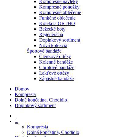
Kompresné návleky
Kompresné ponožky
Kompresné oblečenie
Funkčné oblečenie
Kolekcia ORTHO
Bežecké boty
Regenerácia
Doplnkový sortiment
Nová kolekcia
Športové bandáže
Členkové ortézy
Kolenné bandáže
Chrbtové bandáže
Lakťové ortézy
Zápästné bandáže
Domov
Kompresia
Dolná končatina, Chodidlo
Doplnkový sortiment
...
Kompresia
Dolná končatina, Chodidlo