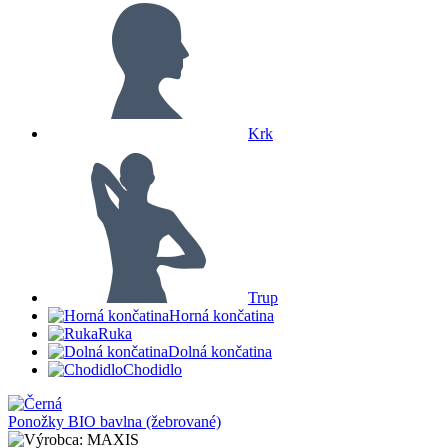
Krk
Trup
Horná končatina
Ruka
Dolná končatina
Chodidlo
Ponožky BIO bavlna (žebrované)
MAXIS