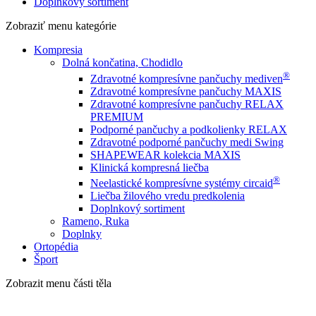
Doplnkový sortiment
Zobraziť menu
kategórie
Kompresia
Dolná končatina, Chodidlo
®
Zdravotné kompresívne pančuchy mediven
Zdravotné kompresívne pančuchy MAXIS
Zdravotné kompresívne pančuchy RELAX
PREMIUM
Podporné pančuchy a podkolienky RELAX
Zdravotné podporné pančuchy medi Swing
SHAPEWEAR kolekcia MAXIS
Klinická kompresná liečba
®
Neelastické kompresívne systémy circaid
Liečba žilového vredu predkolenia
Doplnkový sortiment
Rameno, Ruka
Doplnky
Ortopédia
Šport
Zobrazit menu
části těla