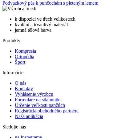
Podvazkový pás k punčochám s pleteným lemem
medi
k dispozici ve třech velikostech
kvalitní a trvanlivý materiál
jemná tělová barva
Produkty
Kompresia
Ortopédia
Šport
Informácie
O nás
Kontakty
Vyhlásenie výrobcu
Formuláre na stiahnutie
Určenie veľkosti pančúch
Registrácia obchodného partnera
Naša aplikácia
Sledujte nás
na Instagrame