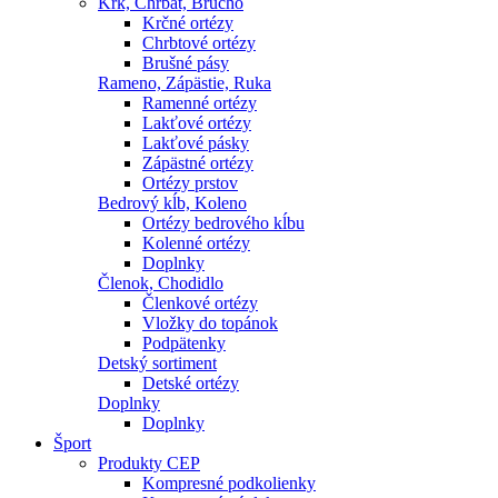
Krk, Chrbát, Brucho
Krčné ortézy
Chrbtové ortézy
Brušné pásy
Rameno, Zápästie, Ruka
Ramenné ortézy
Lakťové ortézy
Lakťové pásky
Zápästné ortézy
Ortézy prstov
Bedrový kĺb, Koleno
Ortézy bedrového kĺbu
Kolenné ortézy
Doplnky
Členok, Chodidlo
Členkové ortézy
Vložky do topánok
Podpätenky
Detský sortiment
Detské ortézy
Doplnky
Doplnky
Šport
Produkty CEP
Kompresné podkolienky