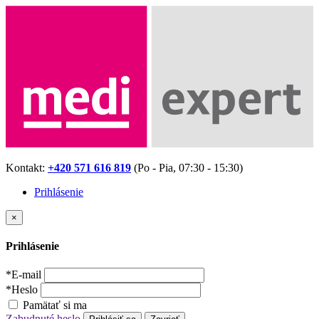
Kontakt:
+420 571 616 819
(Po - Pia, 07:30 - 15:30)
Prihlásenie
×
Prihlásenie
*
E-mail
*
Heslo
Pamätať si ma
Zabudnuté heslo