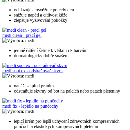
ochlazuje a osvěžuje po celý den
snižuje napětí a citlivost kůže
zlepšuje vyživování pokožky
medi clean - prací gel
medi
jemné čištění šetrné k vláknu i k barvám
dermatologicky dobře snášen
medi spot ex - odstraňovač skvrn
medi
nanáší se před praním
odstraňuje skvrny od bot na palcích nebo patách pleteniny
medi fix - lepidlo na punčochy
medi
lepicí krém pro lepší uchycení zdravotních kompresivních
punčoch a elastických kompresivních pletenin