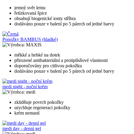
jemný svěr lemu
řetízkovaná špice
obsahují biogenické ionty stříbra
dodáváno pouze v balení po 5 párech od jedné barvy
Ponožky BAMBUS (hladké)
MAXIS
měkké a hebké na dotek
přirozené antibakteriální a protiplísňové vlastnosti
doporučovány pro citlivou pokožku
dodáváno pouze v balení po 5 párech od jedné barvy
medi night - noční krém
medi
zklidňuje povrch pokožky
urychluje regeneraci pokožky
krém nemastí
medi day - denní gel
medi