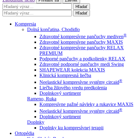
Prihlásiť sa
Zavrieť
Hľadať
Hľadať
Kompresia
Dolná končatina, Chodidlo
®
Zdravotné kompresívne pančuchy mediven
Zdravotné kompresívne pančuchy MAXIS
Zdravotné kompresívne pančuchy RELAX
PREMIUM
Podporné pančuchy a podkolienky RELAX
Zdravotné podporné pančuchy medi Swing
SHAPEWEAR kolekcia MAXIS
Klinická kompresná liečba
®
Neelastické kompresívne systémy circaid
Liečba žilového vredu predkolenia
Doplnkový sortiment
Rameno, Ruka
Kompresívne pažné návleky a rukavice MAXIS
®
Neelastické kompresívne systémy circaid
Doplnkový sortiment
Doplnky
Doplnky ku kompresívnej terapii
Ortopédia