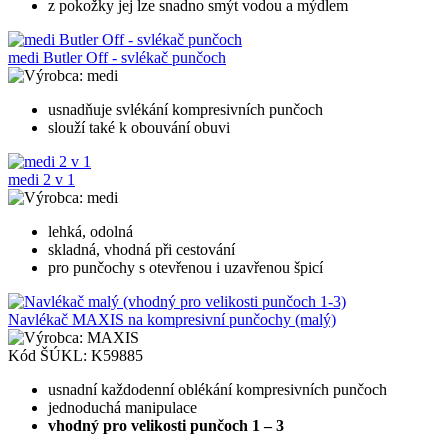
z pokožky jej lze snadno smýt vodou a mýdlem
medi Butler Off - svlékač punčoch
medi
usnadňuje svlékání kompresivních punčoch
slouží také k obouvání obuvi
medi 2 v 1
medi
lehká, odolná
skladná, vhodná při cestování
pro punčochy s otevřenou i uzavřenou špicí
Navlékač MAXIS na kompresivní punčochy (malý)
MAXIS
Kód ŠÚKL:
K59885
usnadní každodenní oblékání kompresivních punčoch
jednoduchá manipulace
vhodný pro velikosti punčoch 1 – 3