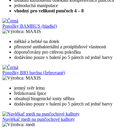
usnadní každodenní oblékání kompresivních punčoch
jednoduchá manipulace
vhodný pro velikosti punčoch 4 – 8
Ponožky BAMBUS (hladké)
MAXIS
měkké a hebké na dotek
přirozené antibakteriální a protiplísňové vlastnosti
doporučovány pro citlivou pokožku
dodáváno pouze v balení po 5 párech od jedné barvy
Ponožky BIO bavlna (žebrované)
MAXIS
jemný svěr lemu
řetízkovaná špice
obsahují biogenické ionty stříbra
dodáváno pouze v balení po 5 párech od jedné barvy
Navlékač medi na punčochové kalhoty
medi