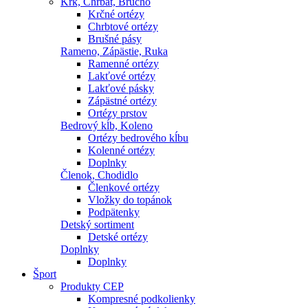
Krk, Chrbát, Brucho
Krčné ortézy
Chrbtové ortézy
Brušné pásy
Rameno, Zápästie, Ruka
Ramenné ortézy
Lakťové ortézy
Lakťové pásky
Zápästné ortézy
Ortézy prstov
Bedrový kĺb, Koleno
Ortézy bedrového kĺbu
Kolenné ortézy
Doplnky
Členok, Chodidlo
Členkové ortézy
Vložky do topánok
Podpätenky
Detský sortiment
Detské ortézy
Doplnky
Doplnky
Šport
Produkty CEP
Kompresné podkolienky