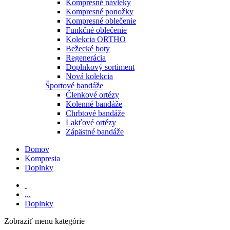
Kompresné návleky
Kompresné ponožky
Kompresné oblečenie
Funkčné oblečenie
Kolekcia ORTHO
Bežecké boty
Regenerácia
Doplnkový sortiment
Nová kolekcia
Športové bandáže
Členkové ortézy
Kolenné bandáže
Chrbtové bandáže
Lakťové ortézy
Zápästné bandáže
Domov
Kompresia
Doplnky
...
Doplnky
Zobraziť menu
kategórie