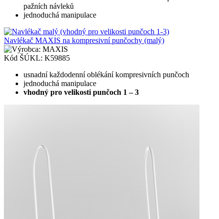
pažních návleků
jednoduchá manipulace
Navlékač MAXIS na kompresivní punčochy (malý)
MAXIS
Kód ŠÚKL:
K59885
usnadní každodenní oblékání kompresivních punčoch
jednoduchá manipulace
vhodný pro velikosti punčoch 1 – 3