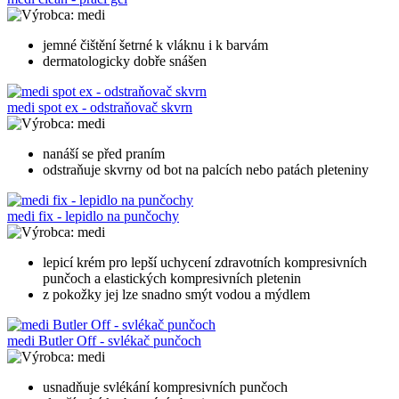
medi
jemné čištění šetrné k vláknu i k barvám
dermatologicky dobře snášen
medi spot ex - odstraňovač skvrn
medi
nanáší se před praním
odstraňuje skvrny od bot na palcích nebo patách pleteniny
medi fix - lepidlo na punčochy
medi
lepicí krém pro lepší uchycení zdravotních kompresivních
punčoch a elastických kompresivních pletenin
z pokožky jej lze snadno smýt vodou a mýdlem
medi Butler Off - svlékač punčoch
medi
usnadňuje svlékání kompresivních punčoch