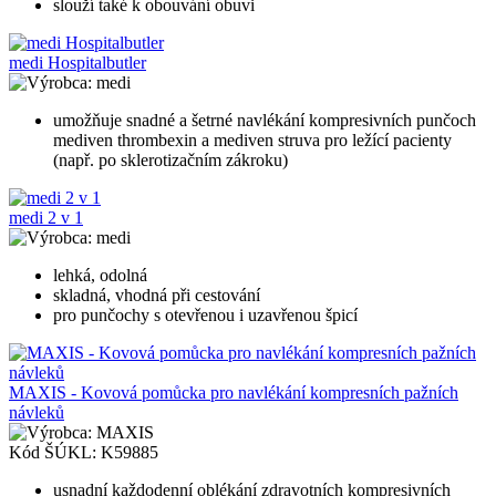
slouží také k obouvání obuvi
medi Hospitalbutler
medi
umožňuje snadné a šetrné navlékání kompresivních punčoch
mediven thrombexin a mediven struva pro ležící pacienty
(např. po sklerotizačním zákroku)
medi 2 v 1
medi
lehká, odolná
skladná, vhodná při cestování
pro punčochy s otevřenou i uzavřenou špicí
MAXIS - Kovová pomůcka pro navlékání kompresních pažních
návleků
MAXIS
Kód ŠÚKL:
K59885
usnadní každodenní oblékání zdravotních kompresivních