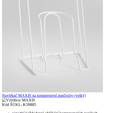
Navlékač MAXIS na kompresivní punčochy (velký)
MAXIS
Kód ŠÚKL:
K59885