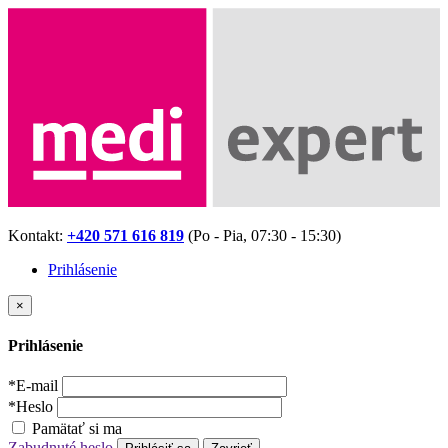
Kontakt:
+420 571 616 819
(Po - Pia, 07:30 - 15:30)
Prihlásenie
×
Prihlásenie
*
E-mail
*
Heslo
Pamätať si ma
Zabudnuté heslo