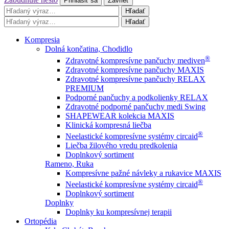
Prihlásiť sa
Zavrieť
Hľadať
Hľadať
Kompresia
Dolná končatina, Chodidlo
®
Zdravotné kompresívne pančuchy mediven
Zdravotné kompresívne pančuchy MAXIS
Zdravotné kompresívne pančuchy RELAX
PREMIUM
Podporné pančuchy a podkolienky RELAX
Zdravotné podporné pančuchy medi Swing
SHAPEWEAR kolekcia MAXIS
Klinická kompresná liečba
®
Neelastické kompresívne systémy circaid
Liečba žilového vredu predkolenia
Doplnkový sortiment
Rameno, Ruka
Kompresívne pažné návleky a rukavice MAXIS
®
Neelastické kompresívne systémy circaid
Doplnkový sortiment
Doplnky
Doplnky ku kompresívnej terapii
Ortopédia