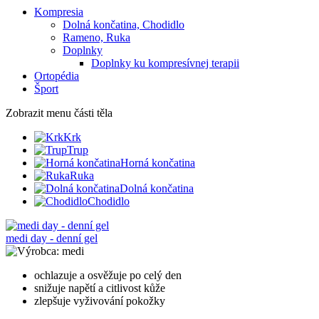
Kompresia
Dolná končatina, Chodidlo
Rameno, Ruka
Doplnky
Doplnky ku kompresívnej terapii
Ortopédia
Šport
Zobrazit menu
části těla
Krk
Trup
Horná končatina
Ruka
Dolná končatina
Chodidlo
medi day - denní gel
medi
ochlazuje a osvěžuje po celý den
snižuje napětí a citlivost kůže
zlepšuje vyživování pokožky