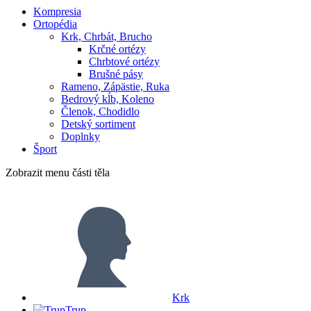
Kompresia
Ortopédia
Krk, Chrbát, Brucho
Krčné ortézy
Chrbtové ortézy
Brušné pásy
Rameno, Zápästie, Ruka
Bedrový kĺb, Koleno
Členok, Chodidlo
Detský sortiment
Doplnky
Šport
Zobrazit menu
části těla
Krk
Trup