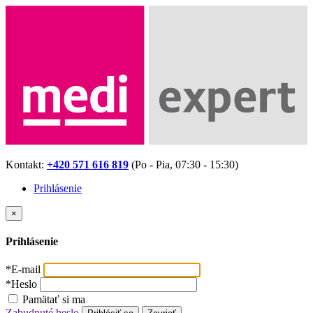
Kontakt:
+420 571 616 819
(Po - Pia, 07:30 - 15:30)
Prihlásenie
×
Prihlásenie
*
E-mail
*
Heslo
Pamätať si ma
Zabudnuté heslo