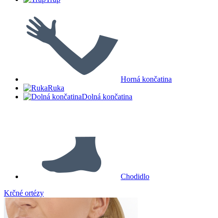
Horná končatina
Ruka
Dolná končatina
Chodidlo
Krčné ortézy