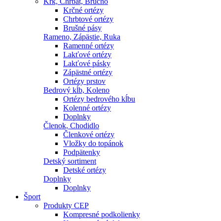
Krk, Chrbát, Brucho
Krčné ortézy
Chrbtové ortézy
Brušné pásy
Rameno, Zápästie, Ruka
Ramenné ortézy
Lakťové ortézy
Lakťové pásky
Zápästné ortézy
Ortézy prstov
Bedrový kĺb, Koleno
Ortézy bedrového kĺbu
Kolenné ortézy
Doplnky
Členok, Chodidlo
Členkové ortézy
Vložky do topánok
Podpätenky
Detský sortiment
Detské ortézy
Doplnky
Doplnky
Šport
Produkty CEP
Kompresné podkolienky