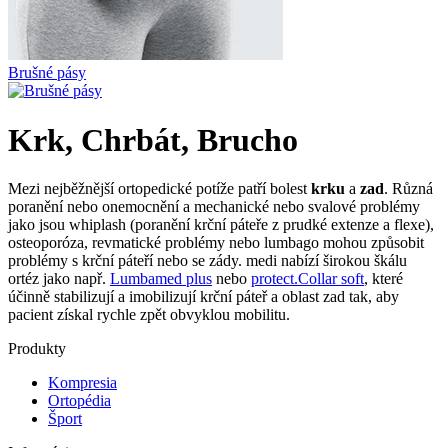
Brušné pásy
Krk, Chrbát, Brucho
Mezi nejběžnější ortopedické potíže patří bolest
krku
a
zad
. Různá
poranění nebo onemocnění a mechanické nebo svalové problémy
jako jsou whiplash (poranění krční páteře z prudké extenze a flexe),
osteoporóza, revmatické problémy nebo lumbago mohou způsobit
problémy s krční páteří nebo se zády. medi nabízí širokou škálu
ortéz jako např.
Lumbamed plus
nebo
protect.Collar soft
, které
účinně stabilizují a imobilizují krční páteř a oblast zad tak, aby
pacient získal rychle zpět obvyklou mobilitu.
Produkty
Kompresia
Ortopédia
Šport