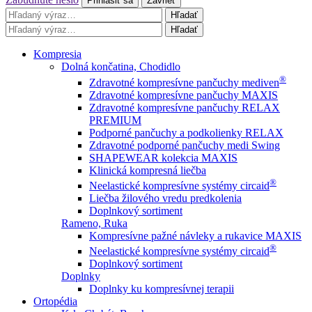
Prihlásiť sa
Zavrieť
Hľadať
Hľadať
Kompresia
Dolná končatina, Chodidlo
®
Zdravotné kompresívne pančuchy mediven
Zdravotné kompresívne pančuchy MAXIS
Zdravotné kompresívne pančuchy RELAX
PREMIUM
Podporné pančuchy a podkolienky RELAX
Zdravotné podporné pančuchy medi Swing
SHAPEWEAR kolekcia MAXIS
Klinická kompresná liečba
®
Neelastické kompresívne systémy circaid
Liečba žilového vredu predkolenia
Doplnkový sortiment
Rameno, Ruka
Kompresívne pažné návleky a rukavice MAXIS
®
Neelastické kompresívne systémy circaid
Doplnkový sortiment
Doplnky
Doplnky ku kompresívnej terapii
Ortopédia