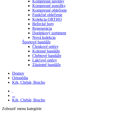
Kompresné návleky
Kompresné ponožky
Kompresné oblečenie
Funkčné oblečenie
Kolekcia ORTHO
Bežecké boty
Regenerácia
Doplnkový sortiment
Nová kolekcia
Športové bandáže
Členkové ortézy
Kolenné bandáže
Chrbtové bandáže
Lakťové ortézy
Zápästné bandáže
Domov
Ortopédia
Krk, Chrbát, Brucho
...
Krk, Chrbát, Brucho
Zobraziť menu
kategórie