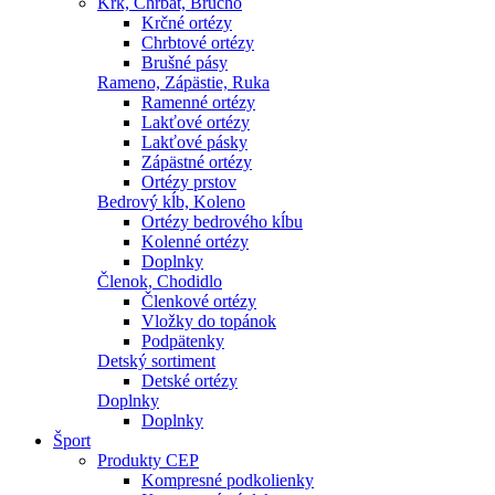
Krk, Chrbát, Brucho
Krčné ortézy
Chrbtové ortézy
Brušné pásy
Rameno, Zápästie, Ruka
Ramenné ortézy
Lakťové ortézy
Lakťové pásky
Zápästné ortézy
Ortézy prstov
Bedrový kĺb, Koleno
Ortézy bedrového kĺbu
Kolenné ortézy
Doplnky
Členok, Chodidlo
Členkové ortézy
Vložky do topánok
Podpätenky
Detský sortiment
Detské ortézy
Doplnky
Doplnky
Šport
Produkty CEP
Kompresné podkolienky