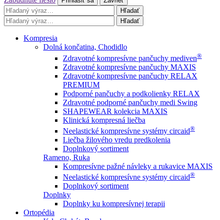
Prihlásiť sa
Zavrieť
Hľadať
Hľadať
Kompresia
Dolná končatina, Chodidlo
®
Zdravotné kompresívne pančuchy mediven
Zdravotné kompresívne pančuchy MAXIS
Zdravotné kompresívne pančuchy RELAX
PREMIUM
Podporné pančuchy a podkolienky RELAX
Zdravotné podporné pančuchy medi Swing
SHAPEWEAR kolekcia MAXIS
Klinická kompresná liečba
®
Neelastické kompresívne systémy circaid
Liečba žilového vredu predkolenia
Doplnkový sortiment
Rameno, Ruka
Kompresívne pažné návleky a rukavice MAXIS
®
Neelastické kompresívne systémy circaid
Doplnkový sortiment
Doplnky
Doplnky ku kompresívnej terapii
Ortopédia