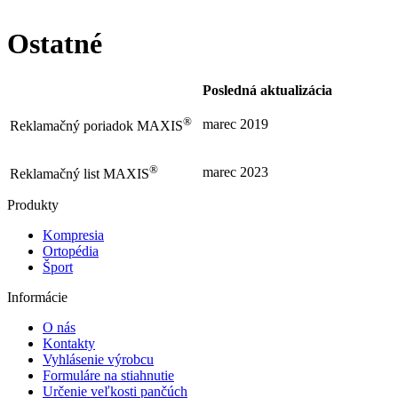
Ostatné
Posledná aktualizácia
®
marec 2019
Reklamačný poriadok MAXIS
®
marec 2023
Reklamačný list MAXIS
Produkty
Kompresia
Ortopédia
Šport
Informácie
O nás
Kontakty
Vyhlásenie výrobcu
Formuláre na stiahnutie
Určenie veľkosti pančúch