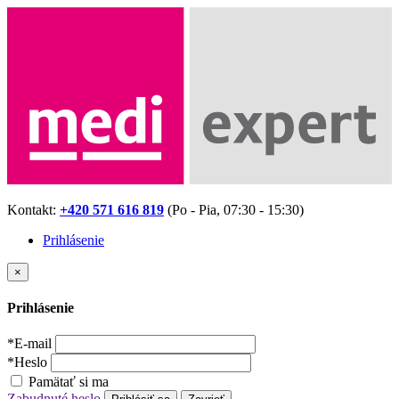
Kontakt:
+420 571 616 819
(Po - Pia, 07:30 - 15:30)
Prihlásenie
×
Prihlásenie
*
E-mail
*
Heslo
Pamätať si ma
Zabudnuté heslo