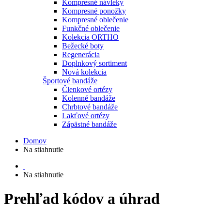
Kompresné návleky
Kompresné ponožky
Kompresné oblečenie
Funkčné oblečenie
Kolekcia ORTHO
Bežecké boty
Regenerácia
Doplnkový sortiment
Nová kolekcia
Športové bandáže
Členkové ortézy
Kolenné bandáže
Chrbtové bandáže
Lakťové ortézy
Zápästné bandáže
Domov
Na stiahnutie
Na stiahnutie
Prehľad kódov a úhrad