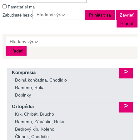
Pamätať si ma
Prihlásiť sa
Zavrieť
Zabudnuté heslo
Hľadať
Hľadať
Kompresia
Dolná končatina, Chodidlo
Rameno, Ruka
Doplnky
Ortopédia
Krk, Chrbát, Brucho
Rameno, Zápästie, Ruka
Bedrový kĺb, Koleno
Členok, Chodidlo