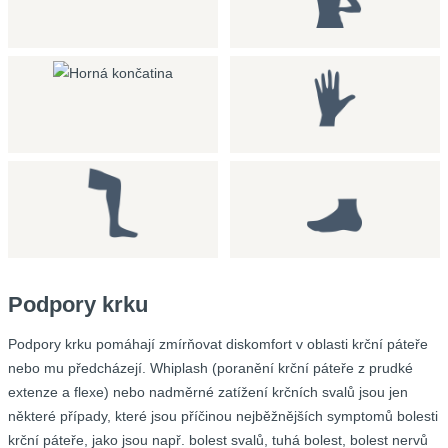
Podpory krku
Podpory krku pomáhají zmírňovat diskomfort v oblasti krční páteře
nebo mu předcházejí. Whiplash (poranění krční páteře z prudké
extenze a flexe) nebo nadměrné zatížení krčních svalů jsou jen
některé případy, které jsou příčinou nejběžnějších symptomů bolesti
krční páteře, jako jsou např. bolest svalů, tuhá bolest, bolest nervů