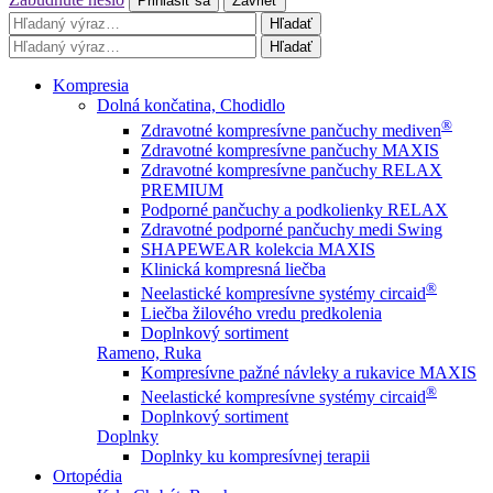
Prihlásiť sa
Zavrieť
Hľadať
Hľadať
Kompresia
Dolná končatina, Chodidlo
®
Zdravotné kompresívne pančuchy mediven
Zdravotné kompresívne pančuchy MAXIS
Zdravotné kompresívne pančuchy RELAX
PREMIUM
Podporné pančuchy a podkolienky RELAX
Zdravotné podporné pančuchy medi Swing
SHAPEWEAR kolekcia MAXIS
Klinická kompresná liečba
®
Neelastické kompresívne systémy circaid
Liečba žilového vredu predkolenia
Doplnkový sortiment
Rameno, Ruka
Kompresívne pažné návleky a rukavice MAXIS
®
Neelastické kompresívne systémy circaid
Doplnkový sortiment
Doplnky
Doplnky ku kompresívnej terapii
Ortopédia