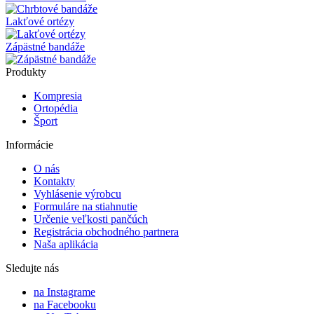
Lakťové ortézy
Zápästné bandáže
Produkty
Kompresia
Ortopédia
Šport
Informácie
O nás
Kontakty
Vyhlásenie výrobcu
Formuláre na stiahnutie
Určenie veľkosti pančúch
Registrácia obchodného partnera
Naša aplikácia
Sledujte nás
na Instagrame
na Facebooku