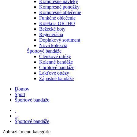
Kompresné návleky
Kompresné ponožky
Kompresné oblečenie
Funkčné oblečenie
Kolekcia ORTHO
Bežecké boty
Regenerácia
Doplnkový sortiment
Nová kolekcia
Športové bandáže
Členkové ortézy
Kolenné bandáže
Chrbtové bandáže
Lakťové ortézy
Zápästné bandáže
Domov
Šport
Športové bandáže
...
Športové bandáže
Zobraziť menu
kategórie