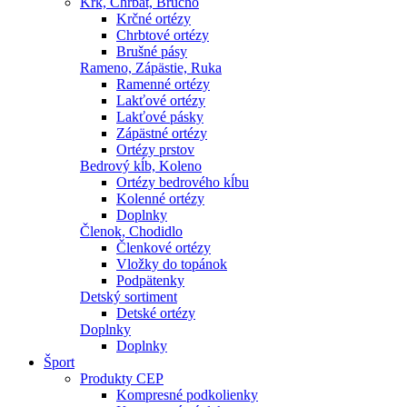
Krk, Chrbát, Brucho
Krčné ortézy
Chrbtové ortézy
Brušné pásy
Rameno, Zápästie, Ruka
Ramenné ortézy
Lakťové ortézy
Lakťové pásky
Zápästné ortézy
Ortézy prstov
Bedrový kĺb, Koleno
Ortézy bedrového kĺbu
Kolenné ortézy
Doplnky
Členok, Chodidlo
Členkové ortézy
Vložky do topánok
Podpätenky
Detský sortiment
Detské ortézy
Doplnky
Doplnky
Šport
Produkty CEP
Kompresné podkolienky