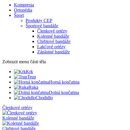
Kompresia
Ortopédia
Šport
Produkty CEP
Športové bandáže
Členkové ortézy
Kolenné bandáže
Chrbtové bandáže
Lakťové ortézy
Zápästné bandáže
Zobrazit menu
části těla
Krk
Trup
Horná končatina
Ruka
Dolná končatina
Chodidlo
Členkové ortézy
Kolenné bandáže
Chrbtové bandáže