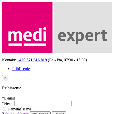
Kontakt:
+420 571 616 819
(Po - Pia, 07:30 - 15:30)
Prihlásenie
×
Prihlásenie
*
E-mail
*
Heslo
Pamätať si ma
Zabudnuté heslo