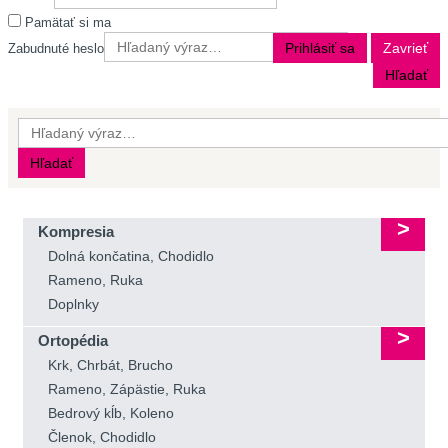
Pamätať si ma
Prihlásiť sa
Zavrieť
Zabudnuté heslo
Hľadať
Hľadať
Kompresia
Dolná končatina, Chodidlo
Rameno, Ruka
Doplnky
Ortopédia
Krk, Chrbát, Brucho
Rameno, Zápästie, Ruka
Bedrový kĺb, Koleno
Členok, Chodidlo