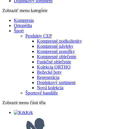
Doplnkový sortiment
Zobraziť menu
kategórie
Kompresia
Ortopédia
Šport
Produkty CEP
Kompresné podkolienky
Kompresné návleky
Kompresné ponožky
Kompresné oblečenie
Funkčné oblečenie
Kolekcia ORTHO
Bežecké boty
Regenerácia
Doplnkový sortiment
Nová kolekcia
Športové bandáže
Zobrazit menu
části těla
Krk