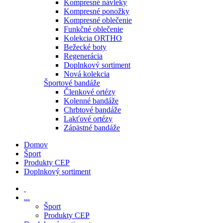
Kompresné návleky
Kompresné ponožky
Kompresné oblečenie
Funkčné oblečenie
Kolekcia ORTHO
Bežecké boty
Regenerácia
Doplnkový sortiment
Nová kolekcia
Športové bandáže
Členkové ortézy
Kolenné bandáže
Chrbtové bandáže
Lakťové ortézy
Zápästné bandáže
Domov
Šport
Produkty CEP
Doplnkový sortiment
...
Šport
Produkty CEP