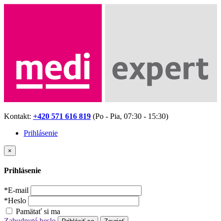
Kontakt:
+420 571 616 819
(Po - Pia, 07:30 - 15:30)
Prihlásenie
×
Prihlásenie
*
E-mail
*
Heslo
Pamätať si ma
Zabudnuté heslo