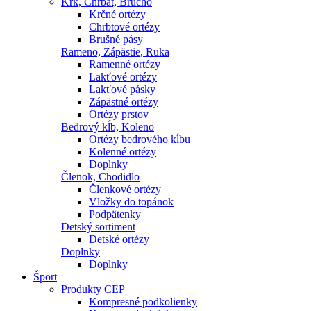
Krk, Chrbát, Brucho
Krčné ortézy
Chrbtové ortézy
Brušné pásy
Rameno, Zápästie, Ruka
Ramenné ortézy
Lakťové ortézy
Lakťové pásky
Zápästné ortézy
Ortézy prstov
Bedrový kĺb, Koleno
Ortézy bedrového kĺbu
Kolenné ortézy
Doplnky
Členok, Chodidlo
Členkové ortézy
Vložky do topánok
Podpätenky
Detský sortiment
Detské ortézy
Doplnky
Doplnky
Šport
Produkty CEP
Kompresné podkolienky