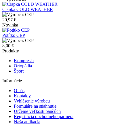
Čiapka COLD WEATHER
CEP
20,97 €
Novinka
Potítko CEP
CEP
8,00 €
Produkty
Kompresia
Ortopédia
Šport
Informácie
O nás
Kontakty
Vyhlásenie výrobcu
Formuláre na stiahnutie
Určenie veľkosti pančúch
Registrácia obchodného partnera
Naša aplikácia