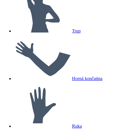
Trup
Horná končatina
Ruka