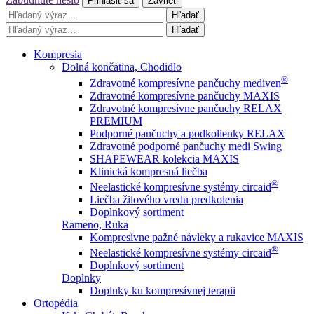
Prihlásiť sa
Zavrieť
Hľadať
Hľadať
Kompresia
Dolná končatina, Chodidlo
®
Zdravotné kompresívne pančuchy mediven
Zdravotné kompresívne pančuchy MAXIS
Zdravotné kompresívne pančuchy RELAX
PREMIUM
Podporné pančuchy a podkolienky RELAX
Zdravotné podporné pančuchy medi Swing
SHAPEWEAR kolekcia MAXIS
Klinická kompresná liečba
®
Neelastické kompresívne systémy circaid
Liečba žilového vredu predkolenia
Doplnkový sortiment
Rameno, Ruka
Kompresívne pažné návleky a rukavice MAXIS
®
Neelastické kompresívne systémy circaid
Doplnkový sortiment
Doplnky
Doplnky ku kompresívnej terapii
Ortopédia