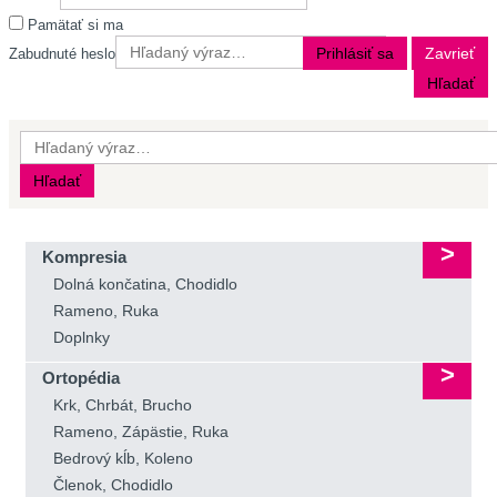
Pamätať si ma
Prihlásiť sa
Zavrieť
Zabudnuté heslo
Hľadať
Hľadať
Kompresia
Dolná končatina, Chodidlo
Rameno, Ruka
Doplnky
Ortopédia
Krk, Chrbát, Brucho
Rameno, Zápästie, Ruka
Bedrový kĺb, Koleno
Členok, Chodidlo