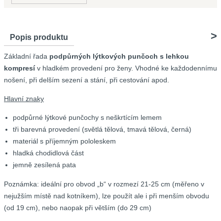
Popis produktu
Základní řada
podpůrných lýtkových punčoch s lehkou
kompresí
v hladkém provedení pro ženy. Vhodné ke každodennímu
nošení, při delším sezení a stání, při cestování apod.
Hlavní znaky
podpůrné lýtkové punčochy s neškrtícím lemem
tři barevná provedení (světlá tělová, tmavá tělová, černá)
materiál s příjemným pololeskem
hladká chodidlová část
jemně zesílená pata
Poznámka: ideální pro obvod „b“ v rozmezí 21-25 cm (měřeno v
nejužším místě nad kotníkem), lze použít ale i při menším obvodu
(od 19 cm), nebo naopak při větším (do 29 cm)