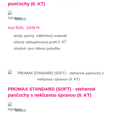
punčochy (II. KT)
MAXIS
Kód ŠÚKL:
G83679
tenký, jemný, odlehčený materiál
účinný odstupňovaný profil II. KT
vhodné i pro citlivou pokožku
PROMAX STANDARD (SOFT) - stehenné
pančuchy s nekĺzavou úpravou (II. KT)
MAXIS