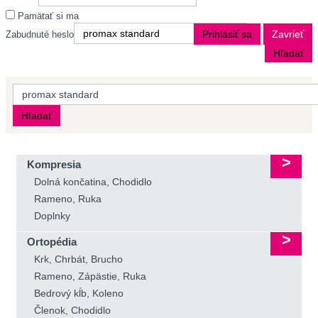
Pamätať si ma
Prihlásiť sa
Zavrieť
Zabudnuté heslo
Hľadať
Hľadať
Kompresia
Dolná končatina, Chodidlo
Rameno, Ruka
Doplnky
Ortopédia
Krk, Chrbát, Brucho
Rameno, Zápästie, Ruka
Bedrový kĺb, Koleno
Členok, Chodidlo